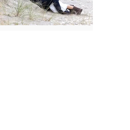
Sandra Hoever Photography
Hochzeitsfotografie · Portraitfotografie
· Filmstills
let`s get in touch
© 2026 by Sandra Hoever
AGB
Datenschutz
Impressum